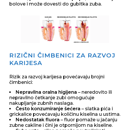
bolove i može dovesti do gubitka zuba.
RIZIČNI ČIMBENICI ZA RAZVOJ
KARIJESA
Rizik za razvoj karijesa povećavaju brojni
čimbenici:
Nepravilna oralna higijena
– neredovito ili
nepravilno četkanje zubi omogućuje
nakupljanje zubnih naslaga.
Često konzumiranje šećera
– slatka pića i
grickalice povećavaju količinu kiselina u ustima.
Nedostatak fluora
– fluor pomaže u jačanju
zubne cakline i čini je otpornijom na kiseline.