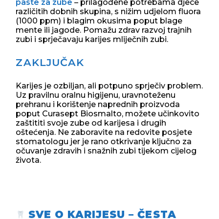
paste za zube
– prilagođene potrebama djece
različitih dobnih skupina, s nižim udjelom fluora
(1000 ppm) i blagim okusima poput blage
mente ili jagode. Pomažu zdrav razvoj trajnih
zubi i sprječavaju karijes mliječnih zubi.
ZAKLJUČAK
Karijes je ozbiljan, ali potpuno sprječiv problem.
Uz pravilnu oralnu higijenu, uravnoteženu
prehranu i korištenje naprednih proizvoda
poput Curasept Biosmalto, možete učinkovito
zaštititi svoje zube od karijesa i drugih
oštećenja. Ne zaboravite na redovite posjete
stomatologu jer je rano otkrivanje ključno za
očuvanje zdravih i snažnih zubi tijekom cijelog
života.
SVE O KARIJESU – ČESTA