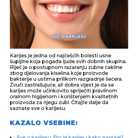
Karijes je jedna od najčešćih bolesti usne
šupljine koja pogađa ljude svih dobnih skupina.
Riječ je o postupnom razaranju zubne cakline
zbog djelovanja kiselina koje proizvode
bakterije u ustima prilikom razgradnje šećera.
Zvuči zastrašujuće, ali dobra vijest je da se
karijes može učinkovito spriječiti pravilnom
oralnom higijenom i korištenjem kvalitetnih
proizvoda za njegu zubi. Čitajte dalje da
saznate sve o karijesu.
KAZALO VSEBINE:
Sve o karijesu: Što je karijes i kako nastaje?