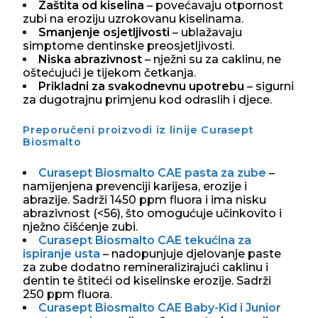
Zaštita od kiselina
– povećavaju otpornost
zubi na eroziju uzrokovanu kiselinama.
Smanjenje osjetljivosti
– ublažavaju
simptome dentinske preosjetljivosti.
Niska abrazivnost
– nježni su za caklinu, ne
oštećujući je tijekom četkanja.
Prikladni za svakodnevnu upotrebu
– sigurni
za dugotrajnu primjenu kod odraslih i djece.
Preporučeni proizvodi iz linije Curasept
Biosmalto
Curasept Biosmalto CAE pasta za zube
–
namijenjena prevenciji karijesa, erozije i
abrazije. Sadrži 1450 ppm fluora i ima nisku
abrazivnost (<56), što omogućuje učinkovito i
nježno čišćenje zubi.
Curasept Biosmalto CAE tekućina za
ispiranje usta
– nadopunjuje djelovanje paste
za zube dodatno remineralizirajući caklinu i
dentin te štiteći od kiselinske erozije. Sadrži
250 ppm fluora.
Curasept Biosmalto CAE Baby-Kid i Junior