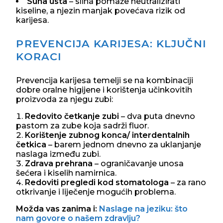
Suha usta
– slina pomaže neutralizirati
kiseline, a njezin manjak povećava rizik od
karijesa.
PREVENCIJA KARIJESA: KLJUČNI
KORACI
Prevencija karijesa temelji se na kombinaciji
dobre oralne higijene i korištenja učinkovitih
proizvoda za njegu zubi:
Redovito četkanje zubi
– dva puta dnevno
pastom za zube koja sadrži fluor.
Korištenje zubnog konca/ interdentalnih
četkica
– barem jednom dnevno za uklanjanje
naslaga između zubi.
Zdrava prehrana
– ograničavanje unosa
šećera i kiselih namirnica.
Redoviti pregledi kod stomatologa
– za rano
otkrivanje i liječenje mogućih problema.
Možda vas zanima i:
Naslage na jeziku: što
nam govore o našem zdravlju?