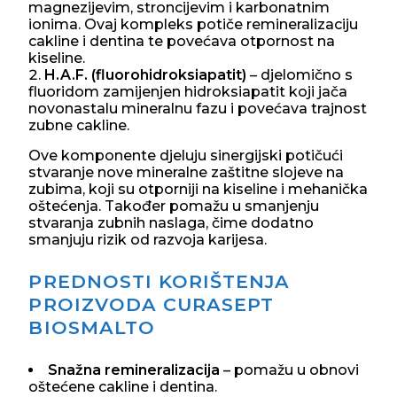
magnezijevim, stroncijevim i karbonatnim
ionima. Ovaj kompleks potiče remineralizaciju
cakline i dentina te povećava otpornost na
kiseline.
H.A.F. (fluorohidroksiapatit)
– djelomično s
fluoridom zamijenjen hidroksiapatit koji jača
novonastalu mineralnu fazu i povećava trajnost
zubne cakline.
Ove komponente djeluju sinergijski potičući
stvaranje nove mineralne zaštitne slojeve na
zubima, koji su otporniji na kiseline i mehanička
oštećenja. Također pomažu u smanjenju
stvaranja zubnih naslaga, čime dodatno
smanjuju rizik od razvoja karijesa.
PREDNOSTI KORIŠTENJA
PROIZVODA CURASEPT
BIOSMALTO
Snažna remineralizacija
– pomažu u obnovi
oštećene cakline i dentina.