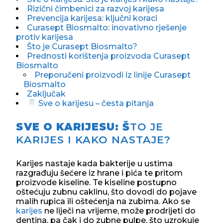
Rizični čimbenici za razvoj karijesa
Prevencija karijesa: ključni koraci
Curasept Biosmalto: inovativno rješenje
protiv karijesa
Što je Curasept Biosmalto?
Prednosti korištenja proizvoda Curasept
Biosmalto
Preporučeni proizvodi iz linije Curasept
Biosmalto
Zaključak
Sve o karijesu – česta pitanja
SVE O KARIJESU: Š
TO JE
KARIJES I KAKO NASTAJE?
Karijes nastaje kada bakterije u ustima
razgrađuju šećere iz hrane i pića te pritom
proizvode kiseline. Te kiseline postupno
oštećuju zubnu caklinu, što dovodi do pojave
malih rupica ili oštećenja na zubima. Ako se
karijes
ne liječi na vrijeme, može prodrijeti do
dentina, pa čak i do zubne pulpe, što uzrokuje