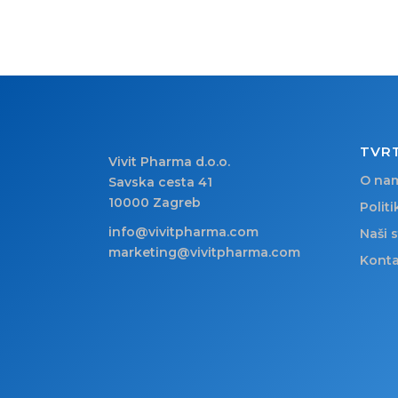
TVR
Vivit Pharma d.o.o.
O na
Savska cesta 41
10000 Zagreb
Politi
info@vivitpharma.com
Naši 
marketing@vivitpharma.com
Konta