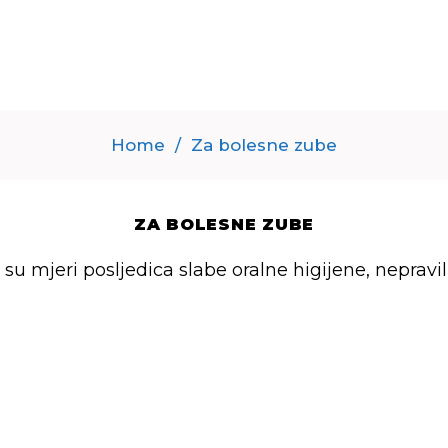
E
Home
/
Za bolesne zube
ZA BOLESNE ZUBE
j su mjeri posljedica slabe oralne higijene, nepravi