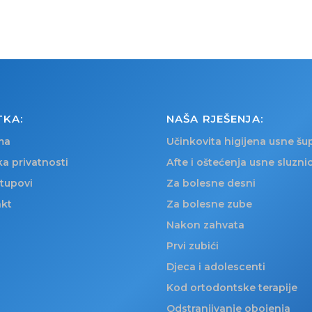
TKA:
NAŠA RJEŠENJA:
ma
Učinkovita higijena usne šup
ka privatnosti
Afte i oštećenja usne sluzni
stupovi
Za bolesne desni
kt
Za bolesne zube
Nakon zahvata
Prvi zubići
Djeca i adolescenti
Kod ortodontske terapije
Odstranjivanje obojenja