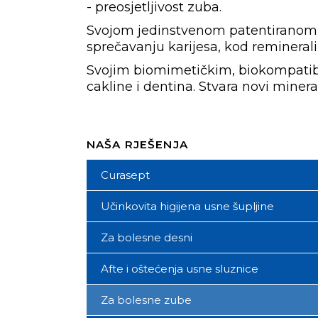
- preosjetljivost zuba.
Svojom jedinstvenom patentiranom 
sprečavanju karijesa, kod remineraliz
Svojim biomimetičkim, biokompatibi
cakline i dentina. Stvara novi minera
NAŠA RJEŠENJA
Curasept
Učinkovita higijena usne šupljine
Zubne četkice
Za bolesne desni
Zubne paste
Krvareće desni – gingivitis
Afte i oštećenja usne sluznice
Tekućine za ispiranje
Krvareće desni – parodontitis
Zubni konci *
Za bolesne zube
Međuzubne četkice