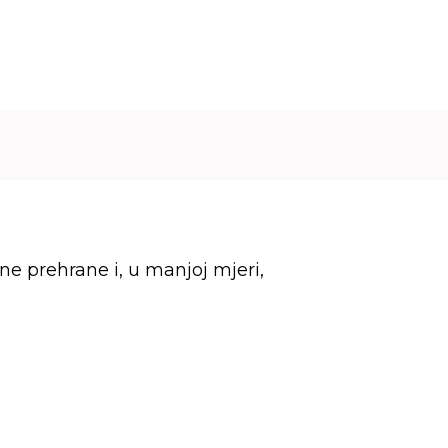
WIKISEPT
O NAMA
KONTAKT
lne prehrane i, u manjoj mjeri,