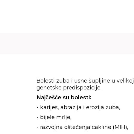
NAŠA
CURASEPT
LINIJE PROIZVODA
RJEŠENJA
SAVJETUJ
Bolesti zuba i usne šupljine u veliko
genetske predispozicije.
Najčešće su bolesti:
- karijes, abrazija i erozija zuba,
- bijele mrlje,
- razvojna oštećenja cakline (MIH),