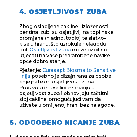
4. OSJETLJIVOST ZUBA
Zbog oslabljene cakline i izloženosti
dentina, zubi su osjetljiviji na toplinske
promjene (hladno, toplo) te slatko-
kiselu hranu, što uzrokuje nelagodu i
bol.
Osjetljivost zuba
može ozbiljno
utjecati na vaše prehrambene navike i
opće dobro stanje.
Rješenje:
Curasept Biosmalto Sensitive
linija
posebno je dizajnirana za osobe
koje pate od osjetljivosti zuba.
Proizvodi iz ove linije smanjuju
osjetljivost zuba i obnavljaju zaštitni
sloj cakline, omogućujući vam da
uživate u omiljenoj hrani bez nelagode.
5. ODGOĐENO NICANJE ZUBA