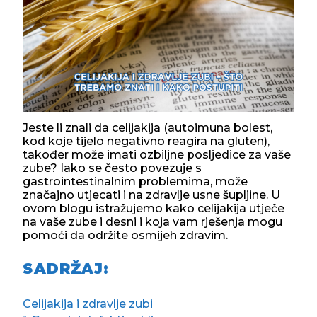
Jeste li znali da celijakija (autoimuna bolest,
kod koje tijelo negativno reagira na gluten),
također može imati ozbiljne posljedice za vaše
zube? Iako se često povezuje s
gastrointestinalnim problemima, može
značajno utjecati i na zdravlje usne šupljine. U
ovom blogu istražujemo kako celijakija utječe
na vaše zube i desni i koja vam rješenja mogu
pomoći da održite osmijeh zdravim.
SADRŽAJ:
Celijakija i zdravlje zubi