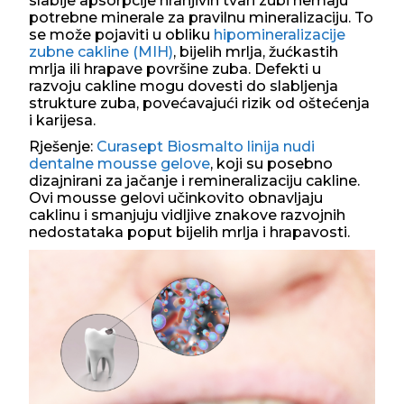
slabije apsorpcije hranjivih tvari zubi nemaju
potrebne minerale za pravilnu mineralizaciju. To
se može pojaviti u obliku
hipomineralizacije
zubne cakline (MIH)
, bijelih mrlja, žućkastih
mrlja ili hrapave površine zuba. Defekti u
razvoju cakline mogu dovesti do slabljenja
strukture zuba, povećavajući rizik od oštećenja
i karijesa.
Rješenje:
Curasept Biosmalto linija nudi
dentalne mousse gelove
, koji su posebno
dizajnirani za jačanje i remineralizaciju cakline.
Ovi mousse gelovi učinkovito obnavljaju
caklinu i smanjuju vidljive znakove razvojnih
nedostataka poput bijelih mrlja i hrapavosti.