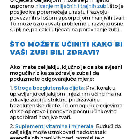
U djece s celijakijom može se primijetiti
usporeno
nicanje mliječnih i trajnih zubi
, što je
posljedica poremećaja u rastu i razvoju
povezanih s lošom apsorpcijom hranjivih tvari.
To može uzrokovati probleme u razvoju usne
šupljine, pa čak i utjecati na poravnanje zubi.
ŠTO MOŽETE UČINITI KAKO BI
VAŠI ZUBI BILI ZDRAVI?
Ako imate celijakiju, ključno je da ste svjesni
mogućih rizika za zdravlje zuba i da
poduzmete odgovarajuće mjere:
1.
Stroga bezglutenska dijeta
: Prvi korak u
upravljanju celijakijom i njezinim učincima na
zdravlje zubi je striktno pridržavanje
bezglutenske dijete. To omogućuje crijevima
da se oporave i ponovno počnu učinkovito
apsorbirati hranjive tvari.
2.
Suplementi vitamina i minerala
:
Budući da
celijakija može uzrokovati nedostatak
esencijalnih hranjivih tvari, razmislite o