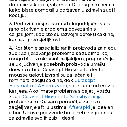
dodacima kalcija, vitamina D i drugih minerala
kako biste pomogli u održavanju zdravih zubi i
kostiju.
3.
Redoviti posjeti stomatologu:
ključni su za
rano otkrivanje problema povezanih s
celijakijom, kao što su razvojni defekti cakline,
karijes i preosjetljivost.
4. Korištenje specijaliziranih proizvoda za njegu
zubi: Za rješavanje problema sa zubima, koji
mogu biti uzrokovani celijakijom, preporučuje
se uključivanje posebnih proizvoda u vašu
dnevnu rutinu. Curasept Biosmalto dentalni
mousse gelovi, izvrsni su za jačanje i
remineralizaciju cakline, dok
Curasept
Biosmalto CAE proizvodi
, štite zube od erozije i
karijesa. Ako imate problema s osjetljivošću
zuba,
Curasept Biosmalto Sensitive linija
proizvoda može vam pomoći, a za brzo
zacjeljivanje afti u ustima,
Afterapid
je idealan
izbor. Uz ove proizvode bolje ćete se pobrinuti
za zdravlje svojih zubi i desni.